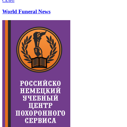
Склеп
World Funeral News