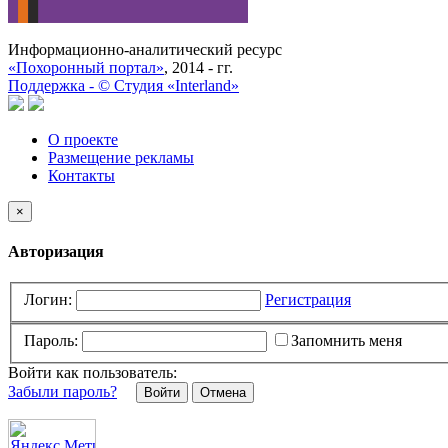
Информационно-аналитический ресурс
«Похоронный портал»
, 2014 - гг.
Поддержка -
©
Cтудия «Interland»
О проекте
Размещение рекламы
Контакты
×
Авторизация
Логин:
Регистрация
Пароль:
Запомнить меня
Войти как пользователь:
Забыли пароль?
Отмена