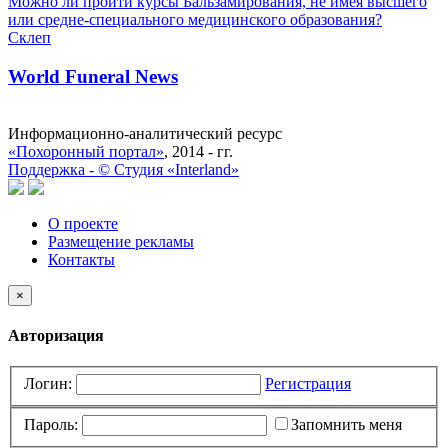
Можно ли пройти курсы Бальзамирования, не имея высшего
или средне-специального медицинского образования?
Склеп
World Funeral News
Информационно-аналитический ресурс
«Похоронный портал»
, 2014 - гг.
Поддержка -
©
Cтудия «Interland»
О проекте
Размещение рекламы
Контакты
×
Авторизация
Логин:
Регистрация
Пароль:
Запомнить меня