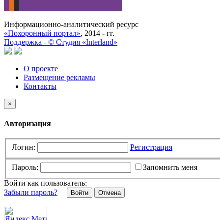
Информационно-аналитический ресурс
«Похоронный портал»
, 2014 - гг.
Поддержка -
©
Cтудия «Interland»
О проекте
Размещение рекламы
Контакты
×
Авторизация
Логин:
Регистрация
Пароль:
Запомнить меня
Войти как пользователь:
Забыли пароль?
Отмена