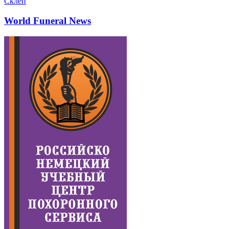
Склеп
World Funeral News