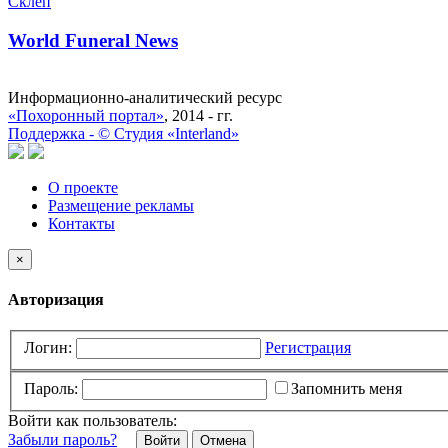
Склеп
World Funeral News
Информационно-аналитический ресурс
«Похоронный портал»
, 2014 - гг.
Поддержка -
©
Cтудия «Interland»
О проекте
Размещение рекламы
Контакты
×
Авторизация
Логин:
Регистрация
Пароль:
Запомнить меня
Войти как пользователь:
Забыли пароль?
Отмена