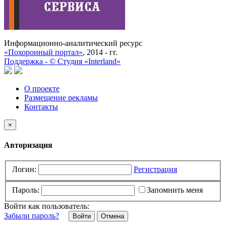
Информационно-аналитический ресурс
«Похоронный портал»
, 2014 - гг.
Поддержка -
©
Cтудия «Interland»
О проекте
Размещение рекламы
Контакты
×
Авторизация
Логин:
Регистрация
Пароль:
Запомнить меня
Войти как пользователь:
Забыли пароль?
Отмена