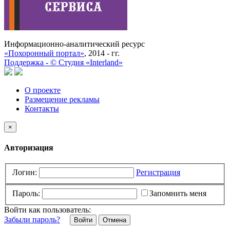
Информационно-аналитический ресурс
«Похоронный портал»
, 2014 - гг.
Поддержка -
©
Cтудия «Interland»
О проекте
Размещение рекламы
Контакты
×
Авторизация
Логин:
Регистрация
Пароль:
Запомнить меня
Войти как пользователь:
Забыли пароль?
Отмена