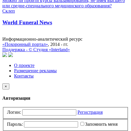
Можно ли пройти курсы Бальзамирования, не имея высшего
или средне-специального медицинского образования?
Склеп
World Funeral News
Информационно-аналитический ресурс
«Похоронный портал»
, 2014 - гг.
Поддержка -
©
Cтудия «Interland»
О проекте
Размещение рекламы
Контакты
×
Авторизация
Логин:
Регистрация
Пароль:
Запомнить меня