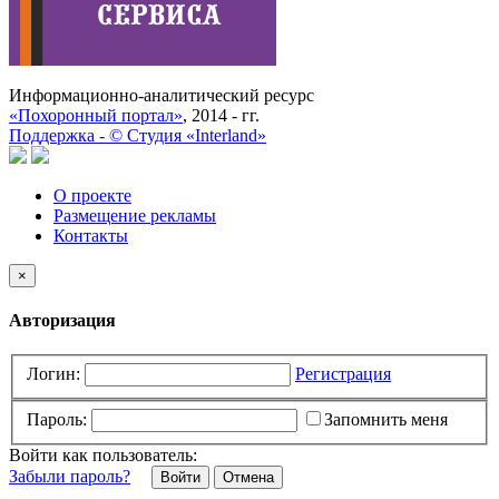
Информационно-аналитический ресурс
«Похоронный портал»
, 2014 - гг.
Поддержка -
©
Cтудия «Interland»
О проекте
Размещение рекламы
Контакты
×
Авторизация
Логин:
Регистрация
Пароль:
Запомнить меня
Войти как пользователь:
Забыли пароль?
Отмена