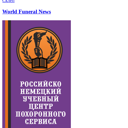
Склеп
World Funeral News