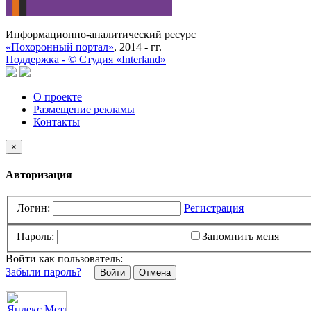
Информационно-аналитический ресурс
«Похоронный портал»
, 2014 - гг.
Поддержка -
©
Cтудия «Interland»
О проекте
Размещение рекламы
Контакты
×
Авторизация
Логин:
Регистрация
Пароль:
Запомнить меня
Войти как пользователь:
Забыли пароль?
Отмена