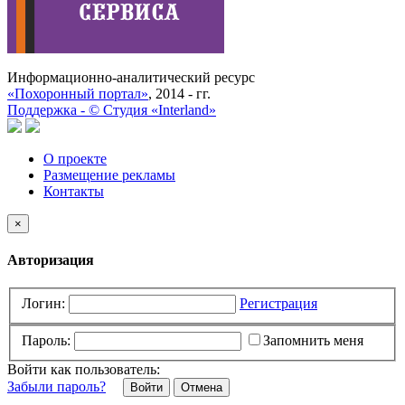
Информационно-аналитический ресурс
«Похоронный портал»
, 2014 - гг.
Поддержка -
©
Cтудия «Interland»
О проекте
Размещение рекламы
Контакты
×
Авторизация
Логин:
Регистрация
Пароль:
Запомнить меня
Войти как пользователь:
Забыли пароль?
Отмена