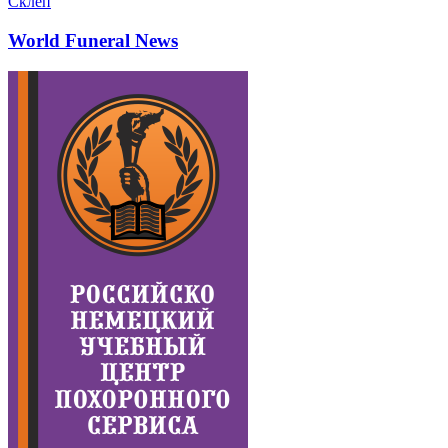
Склеп
World Funeral News