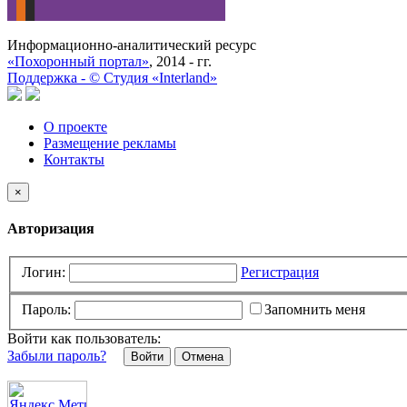
Информационно-аналитический ресурс
«Похоронный портал»
, 2014 - гг.
Поддержка -
©
Cтудия «Interland»
О проекте
Размещение рекламы
Контакты
×
Авторизация
Логин:
Регистрация
Пароль:
Запомнить меня
Войти как пользователь:
Забыли пароль?
Отмена