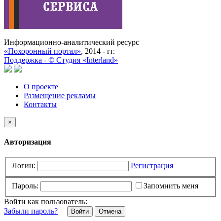
Информационно-аналитический ресурс
«Похоронный портал»
, 2014 - гг.
Поддержка -
©
Cтудия «Interland»
О проекте
Размещение рекламы
Контакты
×
Авторизация
Логин:
Регистрация
Пароль:
Запомнить меня
Войти как пользователь:
Забыли пароль?
Отмена