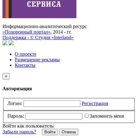
Информационно-аналитический ресурс
«Похоронный портал»
, 2014 - гг.
Поддержка -
©
Cтудия «Interland»
О проекте
Размещение рекламы
Контакты
×
Авторизация
Логин:
Регистрация
Пароль:
Запомнить меня
Войти как пользователь:
Забыли пароль?
Отмена