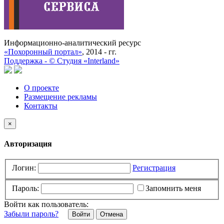
Информационно-аналитический ресурс
«Похоронный портал»
, 2014 - гг.
Поддержка -
©
Cтудия «Interland»
О проекте
Размещение рекламы
Контакты
×
Авторизация
Логин:
Регистрация
Пароль:
Запомнить меня
Войти как пользователь:
Забыли пароль?
Отмена