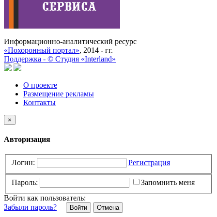
Информационно-аналитический ресурс
«Похоронный портал»
, 2014 - гг.
Поддержка -
©
Cтудия «Interland»
О проекте
Размещение рекламы
Контакты
×
Авторизация
Логин:
Регистрация
Пароль:
Запомнить меня
Войти как пользователь:
Забыли пароль?
Отмена