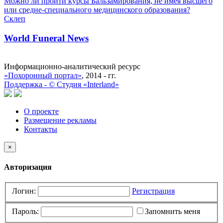
Можно ли пройти курсы Бальзамирования, не имея высшего
или средне-специального медицинского образования?
Склеп
World Funeral News
Информационно-аналитический ресурс
«Похоронный портал»
, 2014 - гг.
Поддержка -
©
Cтудия «Interland»
О проекте
Размещение рекламы
Контакты
×
Авторизация
Логин:
Регистрация
Пароль:
Запомнить меня