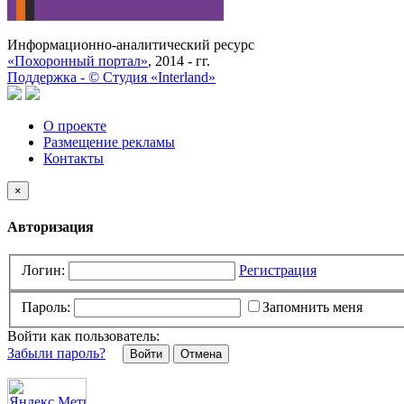
Информационно-аналитический ресурс
«Похоронный портал»
, 2014 - гг.
Поддержка -
©
Cтудия «Interland»
О проекте
Размещение рекламы
Контакты
×
Авторизация
Логин:
Регистрация
Пароль:
Запомнить меня
Войти как пользователь:
Забыли пароль?
Отмена