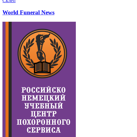
Склеп
World Funeral News