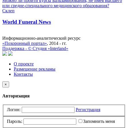
Можно ли пройти курсы Бальзамирования, не имея высшего
или средне-специального медицинского образования?
Склеп
World Funeral News
Информационно-аналитический ресурс
«Похоронный портал»
, 2014 - гг.
Поддержка -
©
Cтудия «Interland»
О проекте
Размещение рекламы
Контакты
×
Авторизация
Логин:
Регистрация
Пароль:
Запомнить меня