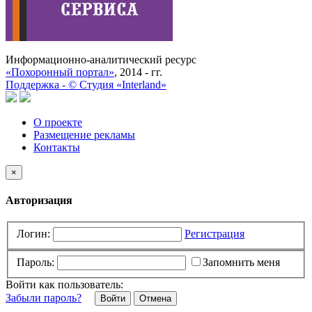
Информационно-аналитический ресурс
«Похоронный портал»
, 2014 - гг.
Поддержка -
©
Cтудия «Interland»
О проекте
Размещение рекламы
Контакты
×
Авторизация
Логин:
Регистрация
Пароль:
Запомнить меня
Войти как пользователь:
Забыли пароль?
Отмена