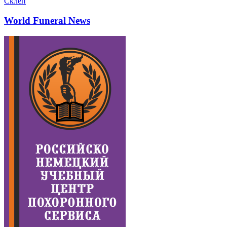
Склеп
World Funeral News