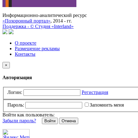
Информационно-аналитический ресурс
«Похоронный портал»
, 2014 - гг.
Поддержка -
©
Cтудия «Interland»
О проекте
Размещение рекламы
Контакты
×
Авторизация
Логин:
Регистрация
Пароль:
Запомнить меня
Войти как пользователь:
Забыли пароль?
Отмена