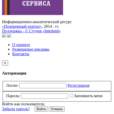
Информационно-аналитический ресурс
«Похоронный портал»
, 2014 - гг.
Поддержка -
©
Cтудия «Interland»
О проекте
Размещение рекламы
Контакты
×
Авторизация
Логин:
Регистрация
Пароль:
Запомнить меня
Войти как пользователь:
Забыли пароль?
Отмена