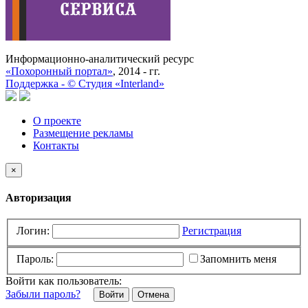
Информационно-аналитический ресурс
«Похоронный портал»
, 2014 - гг.
Поддержка -
©
Cтудия «Interland»
О проекте
Размещение рекламы
Контакты
×
Авторизация
Логин:
Регистрация
Пароль:
Запомнить меня
Войти как пользователь:
Забыли пароль?
Отмена