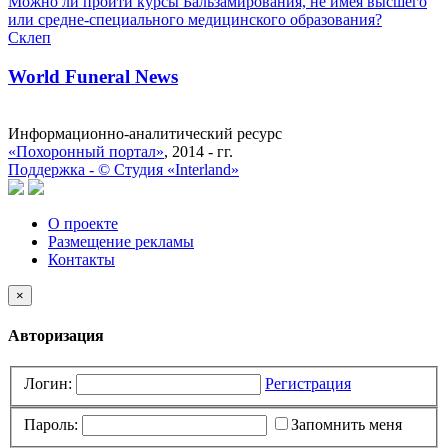
Можно ли пройти курсы Бальзамирования, не имея высшего
или средне-специального медицинского образования?
Склеп
World Funeral News
Информационно-аналитический ресурс
«Похоронный портал»
, 2014 - гг.
Поддержка -
©
Cтудия «Interland»
О проекте
Размещение рекламы
Контакты
×
Авторизация
Логин:
Регистрация
Пароль:
Запомнить меня