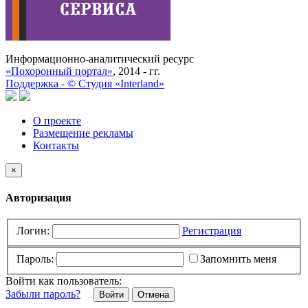
Информационно-аналитический ресурс
«Похоронный портал»
, 2014 - гг.
Поддержка -
©
Cтудия «Interland»
О проекте
Размещение рекламы
Контакты
×
Авторизация
Логин:
Регистрация
Пароль:
Запомнить меня
Войти как пользователь:
Забыли пароль?
Отмена