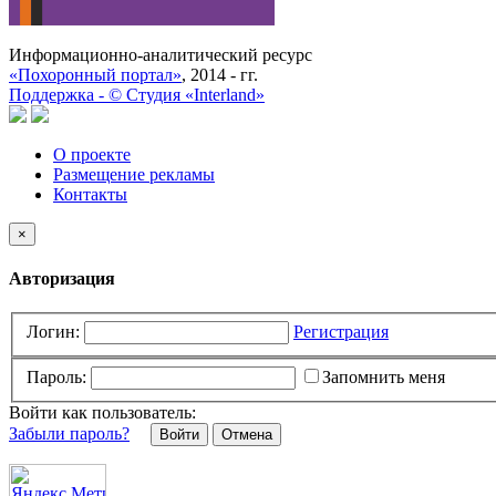
Информационно-аналитический ресурс
«Похоронный портал»
, 2014 - гг.
Поддержка -
©
Cтудия «Interland»
О проекте
Размещение рекламы
Контакты
×
Авторизация
Логин:
Регистрация
Пароль:
Запомнить меня
Войти как пользователь:
Забыли пароль?
Отмена