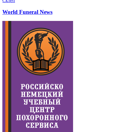
Склеп
World Funeral News