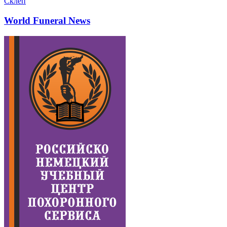
Склеп
World Funeral News