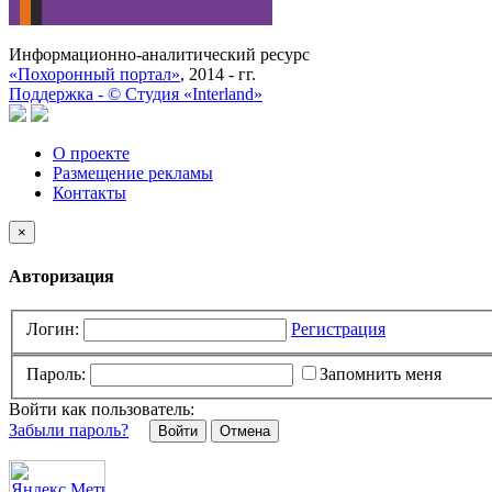
Информационно-аналитический ресурс
«Похоронный портал»
, 2014 - гг.
Поддержка -
©
Cтудия «Interland»
О проекте
Размещение рекламы
Контакты
×
Авторизация
Логин:
Регистрация
Пароль:
Запомнить меня
Войти как пользователь:
Забыли пароль?
Отмена