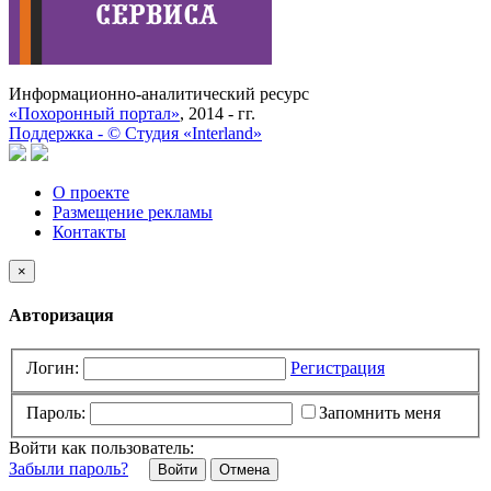
Информационно-аналитический ресурс
«Похоронный портал»
, 2014 - гг.
Поддержка -
©
Cтудия «Interland»
О проекте
Размещение рекламы
Контакты
×
Авторизация
Логин:
Регистрация
Пароль:
Запомнить меня
Войти как пользователь:
Забыли пароль?
Отмена