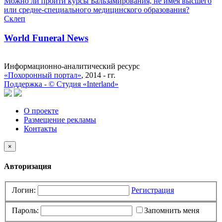
Можно ли пройти курсы Бальзамирования, не имея высшего
или средне-специального медицинского образования?
Склеп
World Funeral News
Информационно-аналитический ресурс
«Похоронный портал»
, 2014 - гг.
Поддержка -
©
Cтудия «Interland»
О проекте
Размещение рекламы
Контакты
×
Авторизация
Логин:
Регистрация
Пароль:
Запомнить меня