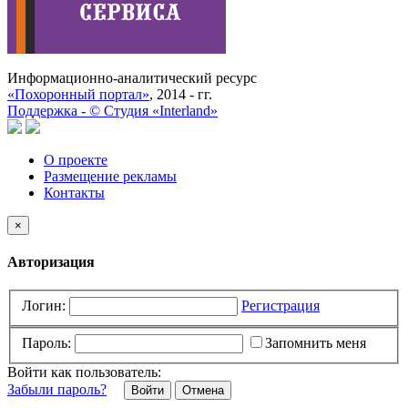
Информационно-аналитический ресурс
«Похоронный портал»
, 2014 - гг.
Поддержка -
©
Cтудия «Interland»
О проекте
Размещение рекламы
Контакты
×
Авторизация
Логин:
Регистрация
Пароль:
Запомнить меня
Войти как пользователь:
Забыли пароль?
Отмена