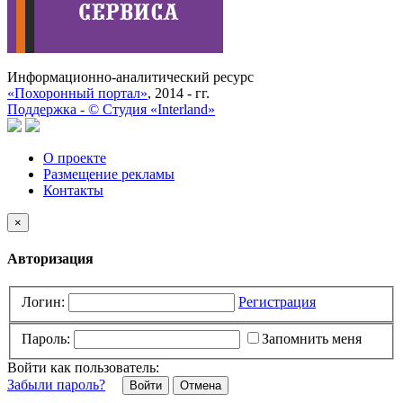
Информационно-аналитический ресурс
«Похоронный портал»
, 2014 - гг.
Поддержка -
©
Cтудия «Interland»
О проекте
Размещение рекламы
Контакты
×
Авторизация
Логин:
Регистрация
Пароль:
Запомнить меня
Войти как пользователь:
Забыли пароль?
Отмена