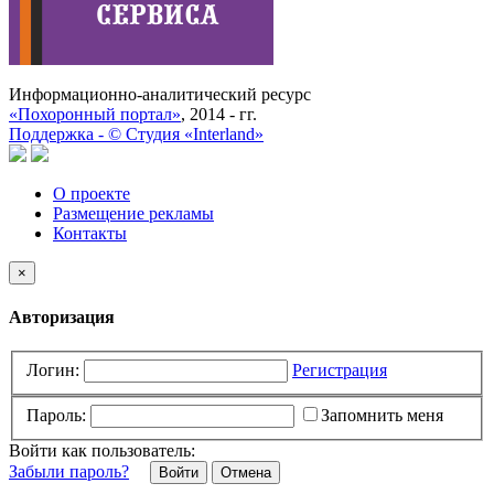
Информационно-аналитический ресурс
«Похоронный портал»
, 2014 - гг.
Поддержка -
©
Cтудия «Interland»
О проекте
Размещение рекламы
Контакты
×
Авторизация
Логин:
Регистрация
Пароль:
Запомнить меня
Войти как пользователь:
Забыли пароль?
Отмена