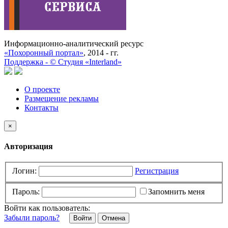
Информационно-аналитический ресурс
«Похоронный портал»
, 2014 - гг.
Поддержка -
©
Cтудия «Interland»
О проекте
Размещение рекламы
Контакты
×
Авторизация
Логин:
Регистрация
Пароль:
Запомнить меня
Войти как пользователь:
Забыли пароль?
Отмена