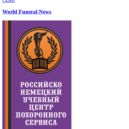
Склеп
World Funeral News