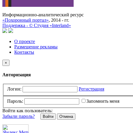
Информационно-аналитический ресурс
«Похоронный портал»
, 2014 - гг.
Поддержка -
©
Cтудия «Interland»
О проекте
Размещение рекламы
Контакты
×
Авторизация
Логин:
Регистрация
Пароль:
Запомнить меня
Войти как пользователь:
Забыли пароль?
Отмена