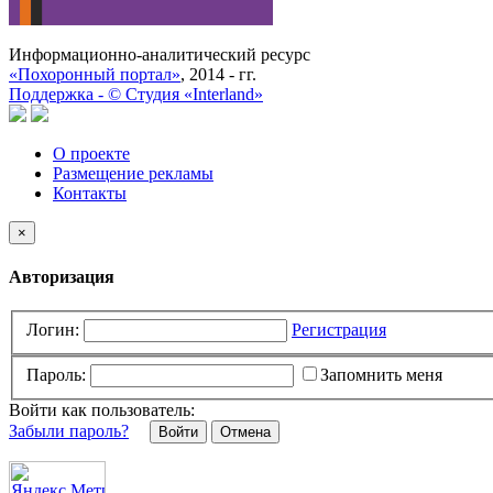
Информационно-аналитический ресурс
«Похоронный портал»
, 2014 - гг.
Поддержка -
©
Cтудия «Interland»
О проекте
Размещение рекламы
Контакты
×
Авторизация
Логин:
Регистрация
Пароль:
Запомнить меня
Войти как пользователь:
Забыли пароль?
Отмена