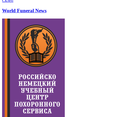
Склеп
World Funeral News