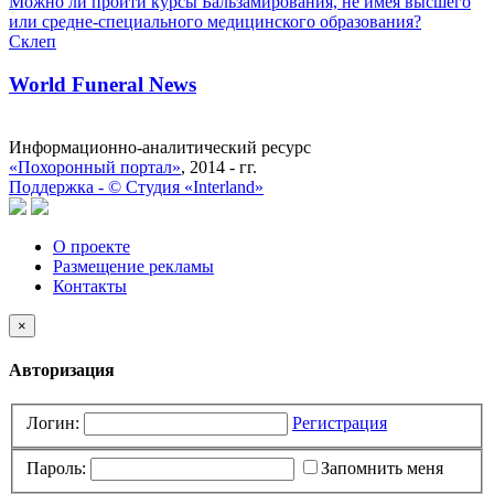
Можно ли пройти курсы Бальзамирования, не имея высшего
или средне-специального медицинского образования?
Склеп
World Funeral News
Информационно-аналитический ресурс
«Похоронный портал»
, 2014 - гг.
Поддержка -
©
Cтудия «Interland»
О проекте
Размещение рекламы
Контакты
×
Авторизация
Логин:
Регистрация
Пароль:
Запомнить меня