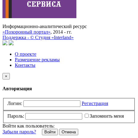
Информационно-аналитический ресурс
«Похоронный портал»
, 2014 - гг.
Поддержка -
©
Cтудия «Interland»
О проекте
Размещение рекламы
Контакты
×
Авторизация
Логин:
Регистрация
Пароль:
Запомнить меня
Войти как пользователь:
Забыли пароль?
Отмена