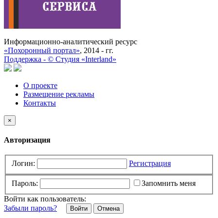
Информационно-аналитический ресурс
«Похоронный портал»
, 2014 - гг.
Поддержка -
©
Cтудия «Interland»
О проекте
Размещение рекламы
Контакты
×
Авторизация
Логин:
Регистрация
Пароль:
Запомнить меня
Войти как пользователь:
Забыли пароль?
Отмена