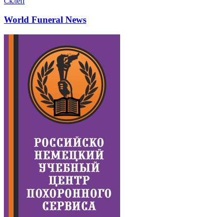
Склеп
World Funeral News