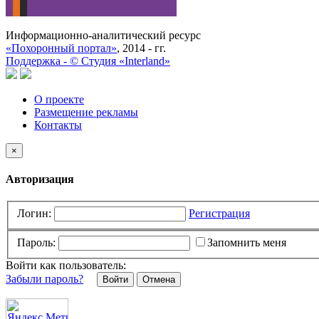
Информационно-аналитический ресурс
«Похоронный портал»
, 2014 - гг.
Поддержка -
©
Cтудия «Interland»
О проекте
Размещение рекламы
Контакты
×
Авторизация
Логин:
Регистрация
Пароль:
Запомнить меня
Войти как пользователь:
Забыли пароль?
Отмена