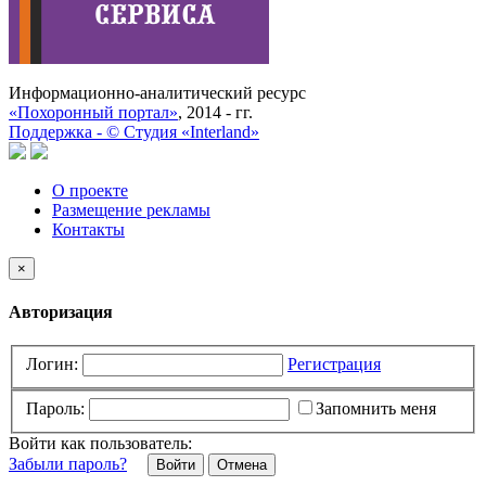
Информационно-аналитический ресурс
«Похоронный портал»
, 2014 - гг.
Поддержка -
©
Cтудия «Interland»
О проекте
Размещение рекламы
Контакты
×
Авторизация
Логин:
Регистрация
Пароль:
Запомнить меня
Войти как пользователь:
Забыли пароль?
Отмена