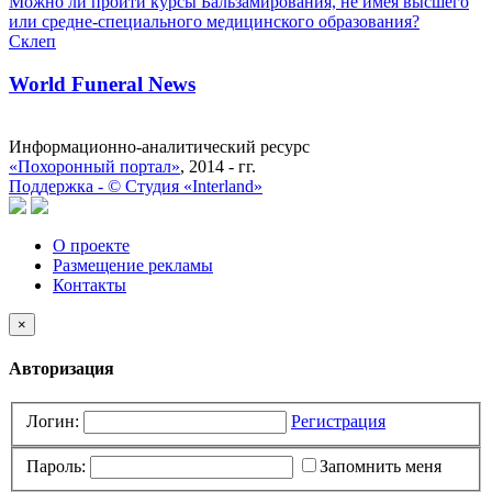
Можно ли пройти курсы Бальзамирования, не имея высшего
или средне-специального медицинского образования?
Склеп
World Funeral News
Информационно-аналитический ресурс
«Похоронный портал»
, 2014 - гг.
Поддержка -
©
Cтудия «Interland»
О проекте
Размещение рекламы
Контакты
×
Авторизация
Логин:
Регистрация
Пароль:
Запомнить меня