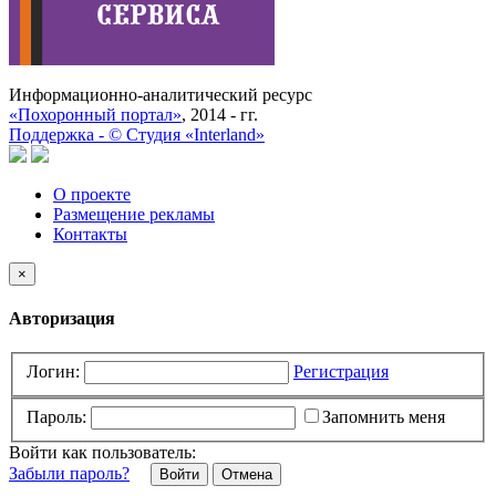
Информационно-аналитический ресурс
«Похоронный портал»
, 2014 - гг.
Поддержка -
©
Cтудия «Interland»
О проекте
Размещение рекламы
Контакты
×
Авторизация
Логин:
Регистрация
Пароль:
Запомнить меня
Войти как пользователь:
Забыли пароль?
Отмена