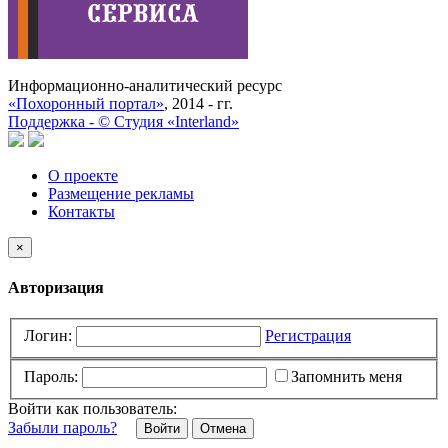
Информационно-аналитический ресурс
«Похоронный портал»
, 2014 - гг.
Поддержка -
©
Cтудия «Interland»
О проекте
Размещение рекламы
Контакты
×
Авторизация
Логин:
Регистрация
Пароль:
Запомнить меня
Войти как пользователь:
Забыли пароль?
Отмена