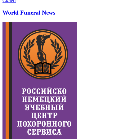
Склеп
World Funeral News