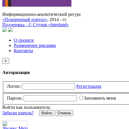
Информационно-аналитический ресурс
«Похоронный портал»
, 2014 - гг.
Поддержка -
©
Cтудия «Interland»
О проекте
Размещение рекламы
Контакты
×
Авторизация
Логин:
Регистрация
Пароль:
Запомнить меня
Войти как пользователь:
Забыли пароль?
Отмена