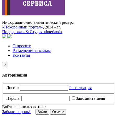
Информационно-аналитический ресурс
«Похоронный портал»
, 2014 - гг.
Поддержка -
©
Cтудия «Interland»
О проекте
Размещение рекламы
Контакты
×
Авторизация
Логин:
Регистрация
Пароль:
Запомнить меня
Войти как пользователь:
Забыли пароль?
Отмена