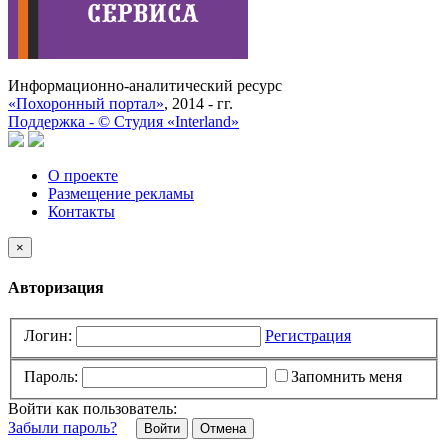
Информационно-аналитический ресурс
«Похоронный портал»
, 2014 - гг.
Поддержка -
©
Cтудия «Interland»
О проекте
Размещение рекламы
Контакты
×
Авторизация
Логин:
Регистрация
Пароль:
Запомнить меня
Войти как пользователь:
Забыли пароль?
Отмена