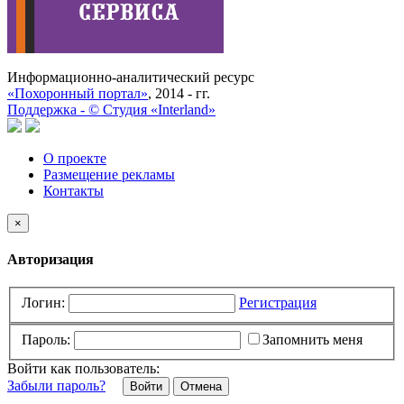
Информационно-аналитический ресурс
«Похоронный портал»
, 2014 - гг.
Поддержка -
©
Cтудия «Interland»
О проекте
Размещение рекламы
Контакты
×
Авторизация
Логин:
Регистрация
Пароль:
Запомнить меня
Войти как пользователь:
Забыли пароль?
Отмена