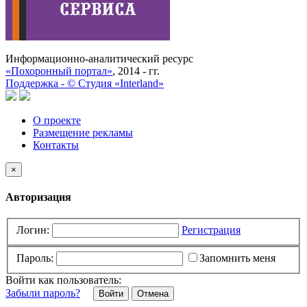
Информационно-аналитический ресурс
«Похоронный портал»
, 2014 - гг.
Поддержка -
©
Cтудия «Interland»
О проекте
Размещение рекламы
Контакты
×
Авторизация
Логин:
Регистрация
Пароль:
Запомнить меня
Войти как пользователь:
Забыли пароль?
Отмена