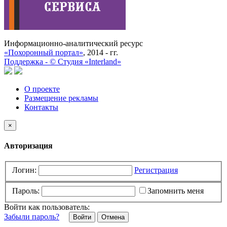
Информационно-аналитический ресурс
«Похоронный портал»
, 2014 - гг.
Поддержка -
©
Cтудия «Interland»
О проекте
Размещение рекламы
Контакты
×
Авторизация
Логин:
Регистрация
Пароль:
Запомнить меня
Войти как пользователь:
Забыли пароль?
Отмена