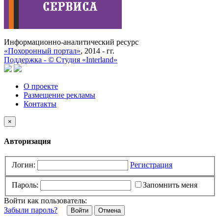
Информационно-аналитический ресурс
«Похоронный портал»
, 2014 - гг.
Поддержка -
©
Cтудия «Interland»
О проекте
Размещение рекламы
Контакты
×
Авторизация
Логин:
Регистрация
Пароль:
Запомнить меня
Войти как пользователь:
Забыли пароль?
Отмена