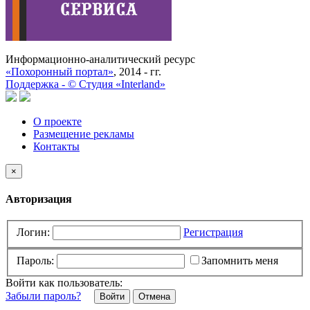
Информационно-аналитический ресурс
«Похоронный портал»
, 2014 - гг.
Поддержка -
©
Cтудия «Interland»
О проекте
Размещение рекламы
Контакты
×
Авторизация
Логин:
Регистрация
Пароль:
Запомнить меня
Войти как пользователь:
Забыли пароль?
Отмена